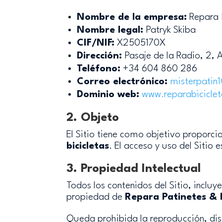
Nombre de la empresa:
Repara P
Nombre legal:
Patryk Skiba
CIF/NIF:
X2505170X
Dirección:
Pasaje de la Radio, 2,
Teléfono:
+34 604 860 286
Correo electrónico:
misterpatin1
Dominio web:
www
.reparabicicle
2. Objeto
El Sitio tiene como objetivo proporci
bicicletas
. El acceso y uso del Sitio 
3. Propiedad Intelectual
Todos los contenidos del Sitio, inclu
propiedad de
Repara Patinetes & B
Queda prohibida la reproducción, dist