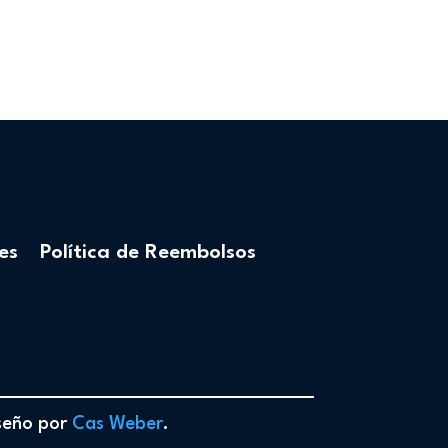
es
Política de Reembolsos
iseño por
Cas Weber
.