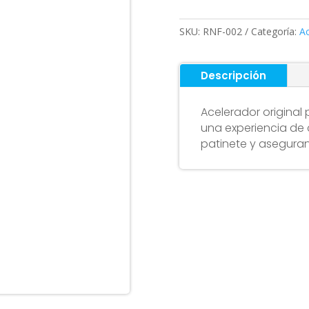
F30
cantidad
SKU:
RNF-002
Categoría:
Ac
Descripción
Acelerador original 
una experiencia de 
patinete y aseguran