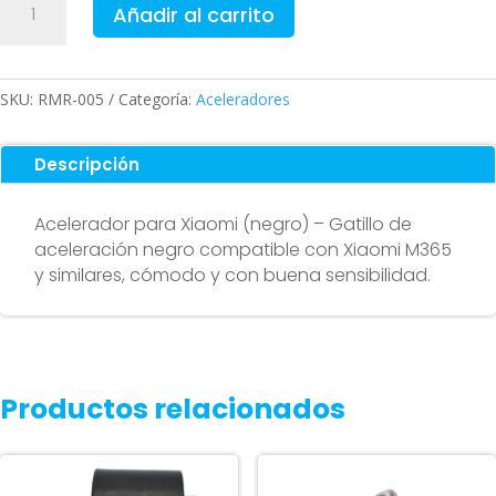
Añadir al carrito
para
Xiaomi
(negro)
cantidad
SKU:
RMR-005
Categoría:
Aceleradores
Descripción
Acelerador para Xiaomi (negro) – Gatillo de
aceleración negro compatible con Xiaomi M365
y similares, cómodo y con buena sensibilidad.
Productos relacionados