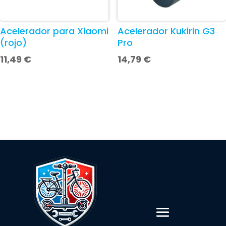
Acelerador para Xiaomi
Acelerador Kukirin G3
(rojo)
Pro
11,49
€
14,79
€