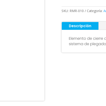
de
seguridad
SKU:
RMR-010
Categoría:
A
para
Xiaomi
cantidad
Descripción
Elemento de cierre q
sistema de plegado 