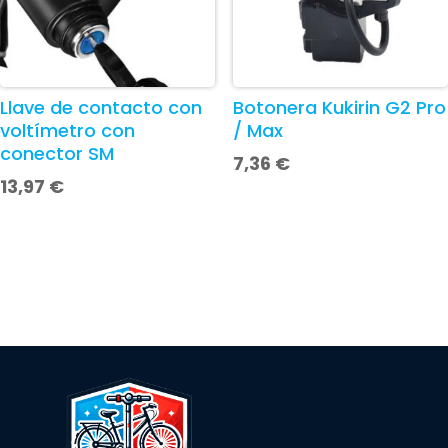
Llave de contacto con
Botonera Kukirin G2 Pro
voltímetro con
/ Max
conector SM
7,36
€
13,97
€