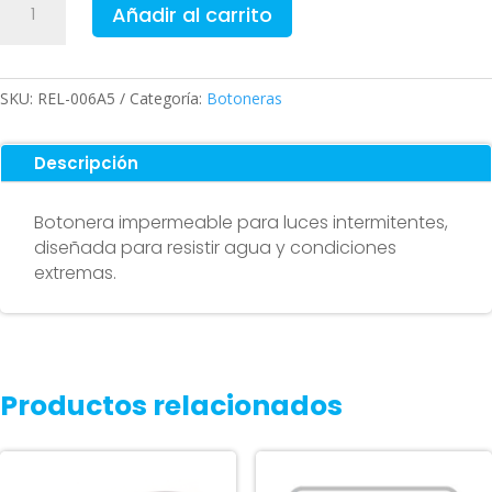
Añadir al carrito
impermeable
luz
intermitente
cantidad
SKU:
REL-006A5
Categoría:
Botoneras
Descripción
Botonera impermeable para luces intermitentes,
diseñada para resistir agua y condiciones
extremas.
Productos relacionados