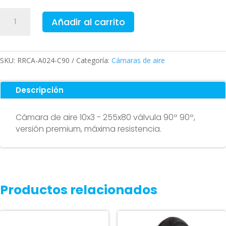
Cámara
Añadir al carrito
de
aire
10x3
-
SKU:
RRCA-A024-C90
Categoría:
Cámaras de aire
255x80
(válvula
Descripción
90º
90º)
Cámara de aire 10x3 - 255x80 válvula 90º 90º,
-
versión premium, máxima resistencia.
Premium
cantidad
Productos relacionados