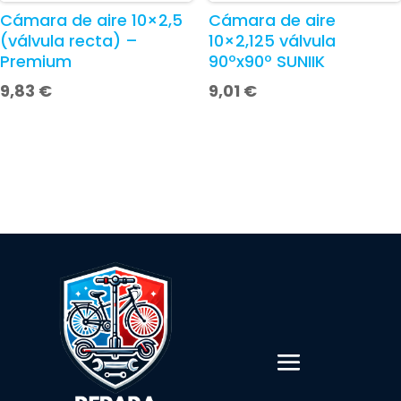
Cámara de aire 10×2,5
Cámara de aire
(válvula recta) –
10×2,125 válvula
Premium
90ºx90º SUNIIK
9,83
€
9,01
€