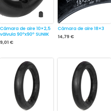
Cámara de aire 10×2,5
Cámara de aire 18×3
válvula 90ºx90º SUNIIK
14,79
€
9,01
€