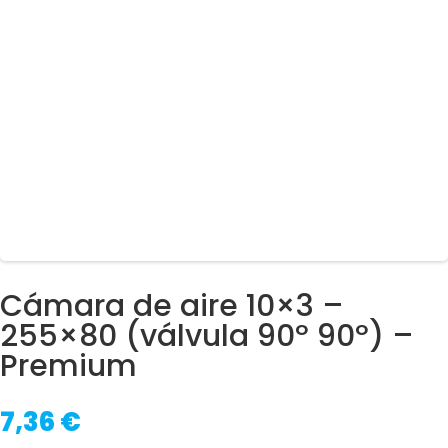
Cámara de aire 10×3 –
255×80 (válvula 90º 90º) –
Premium
7,36
€