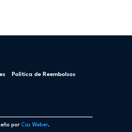
es
Política de Reembolsos
iseño por
Cas Weber
.