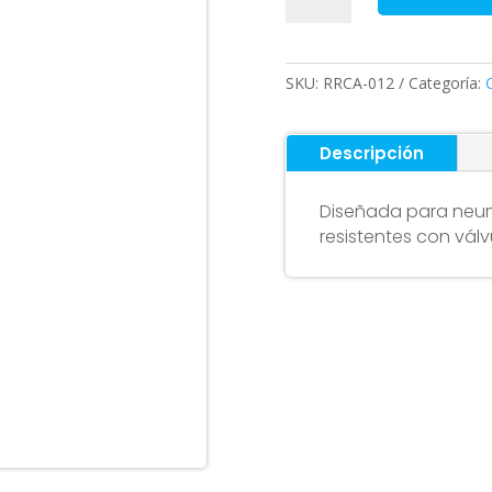
aire
90/65-
6,5
SKU:
RRCA-012
Categoría:
(válvula
90º
90º)
Descripción
cantidad
Diseñada para neum
resistentes con válv