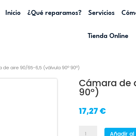
Inicio
¿Qué reparamos?
Servicios
Cómo
Tienda Online
de aire 90/65-6,5 (válvula 90º 90º)
Cámara de a
90º)
17,27
€
Cámara
Añadir al 
de