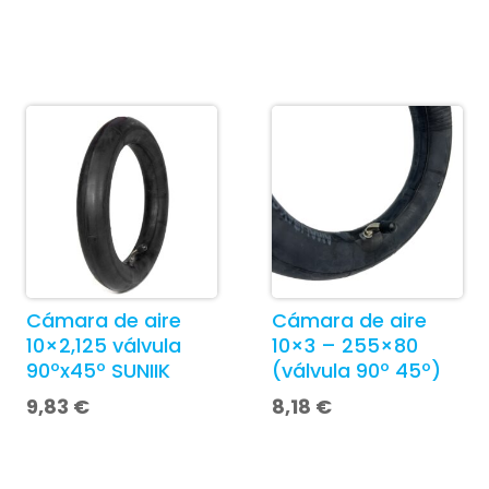
Cámara de aire
Cámara de aire
10×2,125 válvula
10×3 – 255×80
90ºx45º SUNIIK
(válvula 90º 45º)
9,83
€
8,18
€