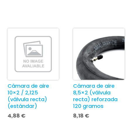
Cámara de aire
Cámara de aire
10×2 / 2,125
8,5×2 (válvula
(válvula recta)
recta) reforzada
(estándar)
120 gramos
4,88
€
8,18
€