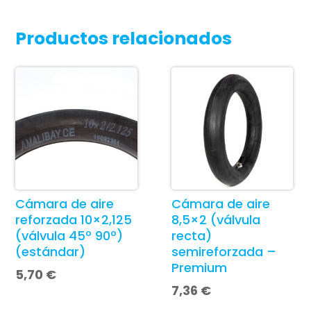
Productos relacionados
Cámara de aire
Cámara de aire
reforzada 10×2,125
8,5×2 (válvula
(válvula 45º 90º)
recta)
(estándar)
semireforzada –
Premium
5,70
€
7,36
€