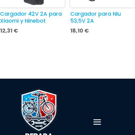
Cargador 42V 2A para
Cargador para Niu
Xiaomi y Ninebot
53,5V 2A
12,31
€
18,10
€