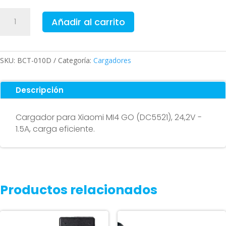
Cargador
Añadir al carrito
para
Xiaomi
MI4
GO
SKU:
BCT-010D
Categoría:
Cargadores
-
Conector
Descripción
DC5521
(24,2V
Cargador para Xiaomi MI4 GO (DC5521), 24,2V -
-
1.5A, carga eficiente.
1.5A)
cantidad
Productos relacionados