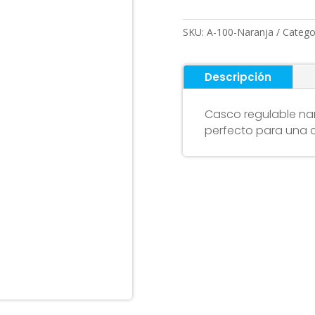
-
Talla
SKU:
A-100-Naranja
Catego
L
cantidad
Descripción
Casco regulable naran
perfecto para una 