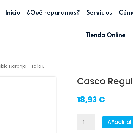
Inicio
¿Qué reparamos?
Servicios
Cómo
Tienda Online
le Naranja – Talla L
Casco Regula
18,93
€
Casco
Añadir al 
Regulable
Naranja