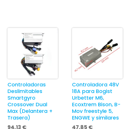
Controladoras
Controladora 48V
Deslimitables
18A para Bogist
Smartgyro
Urbetter M6,
Crossover Dual
Ecoxtrem Bison, B-
Max (Delantera +
Mov freestyle 5,
Trasera)
ENGWE y similares
94,13
€
47,85
€