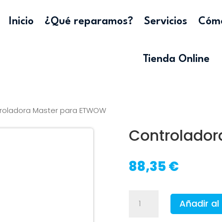
Inicio
¿Qué reparamos?
Servicios
Cómo
Tienda Online
roladora Master para ETWOW
Controlador
88,35
€
Controladora
Añadir al 
Master
para