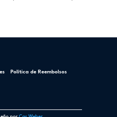
es
Política de Reembolsos
iseño por
Cas Weber
.