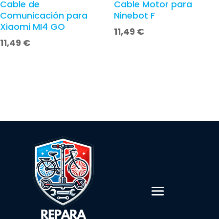
Cable de
Cable Motor para
Comunicación para
Ninebot F
Xiaomi MI4 GO
11,49
€
11,49
€