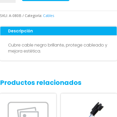
negro
(brillante)
cantidad
SKU:
A-080B
Categoría:
Cables
Descripción
Cubre cable negro brillante, protege cableado y
mejora estética.
Productos relacionados