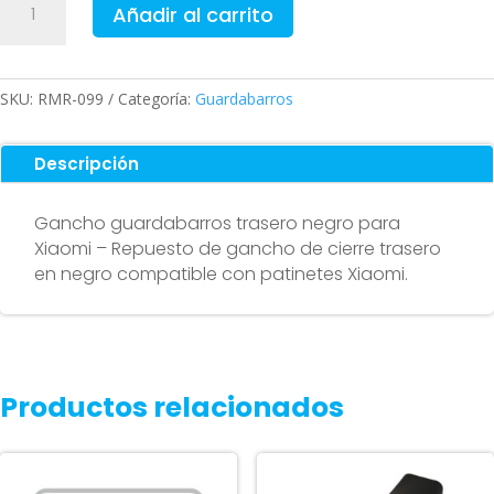
Añadir al carrito
guardabarros
trasero
negro
para
SKU:
RMR-099
Categoría:
Guardabarros
Xiaomi
cantidad
Descripción
Gancho guardabarros trasero negro para
Xiaomi – Repuesto de gancho de cierre trasero
en negro compatible con patinetes Xiaomi.
Productos relacionados