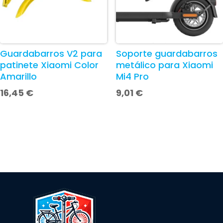
Guardabarros V2 para
Soporte guardabarros
patinete Xiaomi Color
metálico para Xiaomi
Amarillo
Mi4 Pro
16,45
€
9,01
€