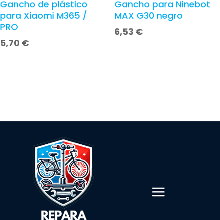
Gancho de plástico
Gancho para Ninebot
para Xiaomi M365 /
MAX G30 negro
PRO
6,53
€
5,70
€