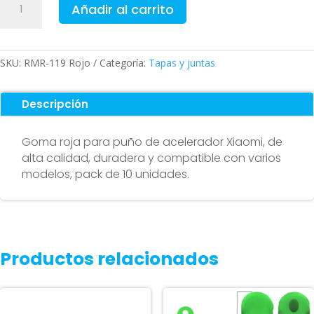
Añadir al carrito
roja
acelerador
para
Xiaomi
SKU:
RMR-119 Rojo
Categoría:
Tapas y juntas
(pack
10)
Descripción
cantidad
Goma roja para puño de acelerador Xiaomi, de
alta calidad, duradera y compatible con varios
modelos, pack de 10 unidades.
Productos relacionados