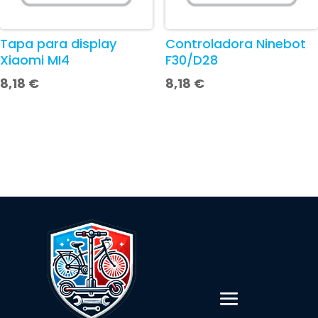
Tapa para display
Controladora Ninebot
Xiaomi MI4
F30/D28
8,18
€
8,18
€