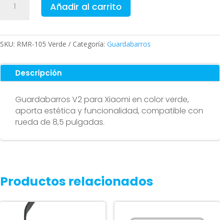
Añadir al carrito
V2
para
patinete
Xiaomi
SKU:
RMR-105 Verde
Categoría:
Guardabarros
Color
Verde
Descripción
cantidad
Guardabarros V2 para Xiaomi en color verde,
aporta estética y funcionalidad, compatible con
rueda de 8,5 pulgadas.
Productos relacionados