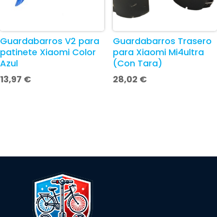
Guardabarros V2 para
Guardabarros Trasero
patinete Xiaomi Color
para Xiaomi Mi4ultra
Azul
(Con Tara)
13,97
€
28,02
€