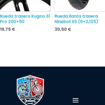
Rueda trasera Kugoo S1
Rueda llanta trasera
Pro 200×50
Ninebot ES (8×2,125)
19,75
€
30,50
€