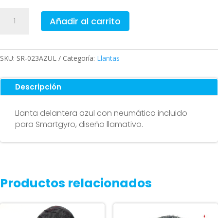
Llanta
Añadir al carrito
delantera
para
Smartgyro
Azul
SKU:
SR-023AZUL
Categoría:
Llantas
(Neumático
incluido)
Descripción
cantidad
Llanta delantera azul con neumático incluido
para Smartgyro, diseño llamativo.
Productos relacionados