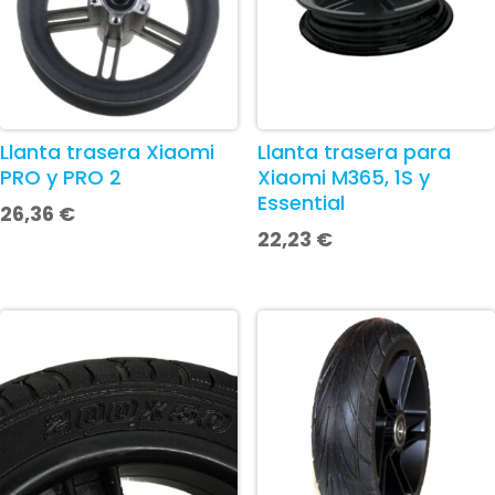
Llanta trasera Xiaomi
Llanta trasera para
PRO y PRO 2
Xiaomi M365, 1S y
Essential
26,36
€
22,23
€