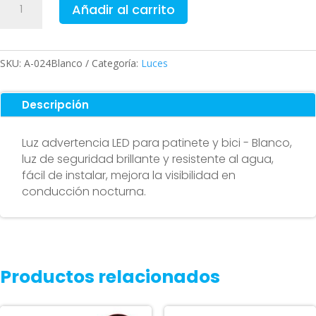
Añadir al carrito
advertencia
LED
para
patinete
SKU:
A-024Blanco
Categoría:
Luces
y
bici
Descripción
-
Blanco
Luz advertencia LED para patinete y bici - Blanco,
cantidad
luz de seguridad brillante y resistente al agua,
fácil de instalar, mejora la visibilidad en
conducción nocturna.
Productos relacionados