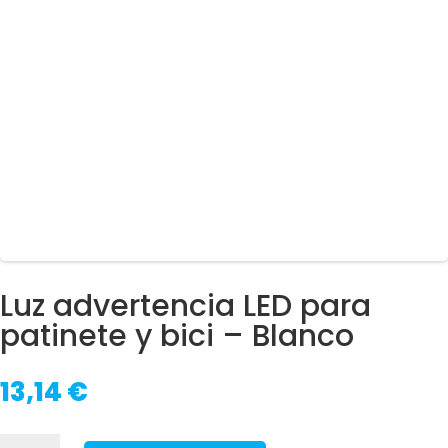
Luz advertencia LED para
patinete y bici – Blanco
13,14
€
Luz