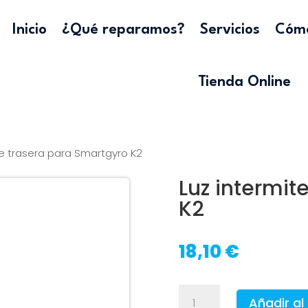
Inicio
¿Qué reparamos?
Servicios
Cómo
Tienda Online
te trasera para Smartgyro K2
Luz intermit
K2
18,10
€
Luz
Añadir al 
intermitente