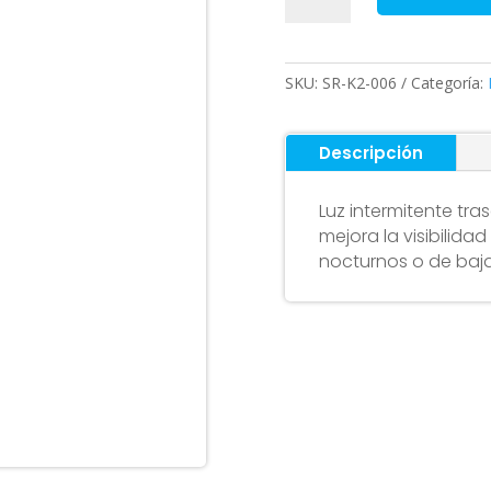
trasera
para
Smartgyro
SKU:
SR-K2-006
Categoría:
K2
cantidad
Descripción
Luz intermitente tr
mejora la visibilida
nocturnos o de baja