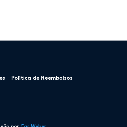
es
Política de Reembolsos
iseño por
Cas Weber
.