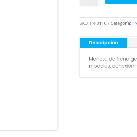
genérica
pack
(con
SKU:
FR-011C
Categoría:
Fr
timbre)
cantidad
Descripción
Maneta de freno gen
modelos, conexión 