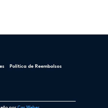
es
Política de Reembolsos
iseño por
Cas Weber
.