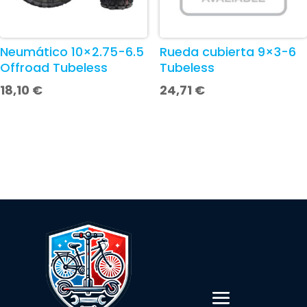
Neumático 10×2.75-6.5
Rueda cubierta 9×3-6
Offroad Tubeless
Tubeless
18,10
€
24,71
€