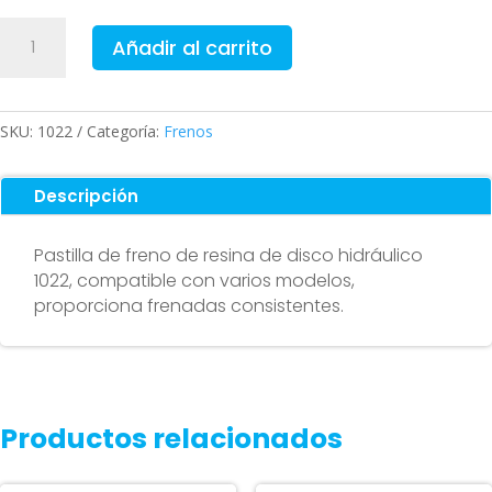
Pastilla
Añadir al carrito
de
freno
resina
de
SKU:
1022
Categoría:
Frenos
disco
hidráulico
Descripción
1022
-
Pastilla de freno de resina de disco hidráulico
Calidad
1022, compatible con varios modelos,
premium
proporciona frenadas consistentes.
cantidad
Productos relacionados