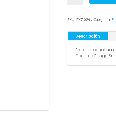
Cecotec
Outsider
Bongo
SKU:
RX7-029
Categoría:
Em
Serie
A
(pack
Descripción
4
unidades)
Set de 4 pegatinas r
cantidad
Cecotec Bongo Serie