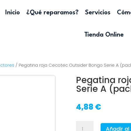
Inicio
¿Qué reparamos?
Servicios
Cómo
Tienda Online
ectores
/ Pegatina roja Cecotec Outsider Bongo Serie A (pac
Pegatina ro
Serie A (pac
4,88
€
Pegatina
Añadir al 
roja