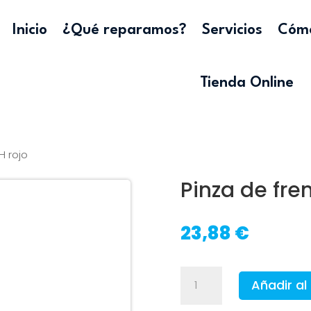
Inicio
¿Qué reparamos?
Servicios
Cómo
Tienda Online
H rojo
Pinza de fre
23,88
€
Pinza
Añadir al 
de
freno