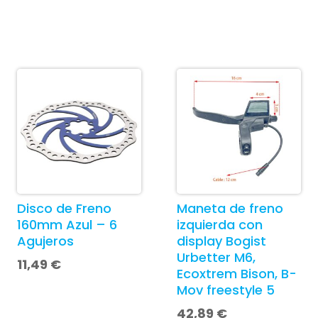
Disco de Freno
Maneta de freno
160mm Azul – 6
izquierda con
Agujeros
display Bogist
Urbetter M6,
11,49
€
Ecoxtrem Bison, B-
Mov freestyle 5
42,89
€