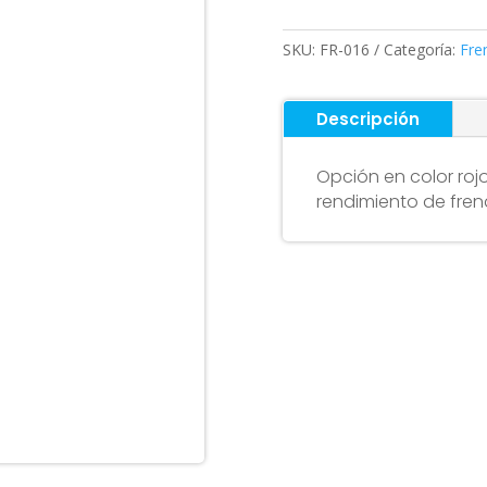
XTECH
rojo
SKU:
FR-016
Categoría:
Fre
cantidad
Descripción
Opción en color rojo
rendimiento de fren