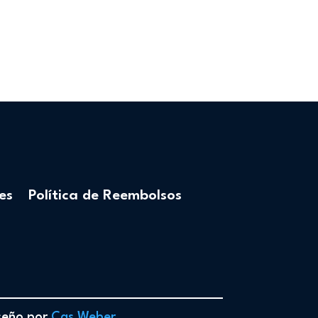
es
Política de Reembolsos
iseño por
Cas Weber
.