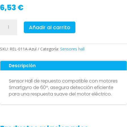
6,53
€
Placa
Añadir al carrito
de
sensor
Hall
para
SKU:
REL-011A-Azul
Categoría:
Sensores hall
patinete
eléctrico
Descripción
(compatible
con
Sensor Hall de repuesto compatible con motores
motor
Smartgyro de 60º, asegura detección eficiente
Smartgyro
para una respuesta suave del motor eléctrico.
60º)
cantidad