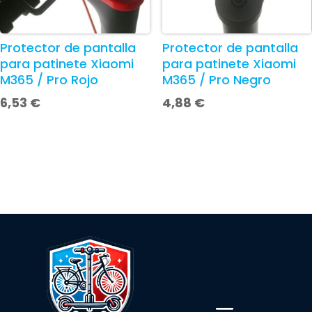
Protector de pantalla
Protector de pantalla
para patinete Xiaomi
para patinete Xiaomi
M365 / Pro Rojo
M365 / Pro Negro
6,53
€
4,88
€