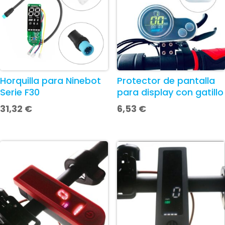
Horquilla para Ninebot
Protector de pantalla
Serie F30
para display con gatillo
31,32
€
6,53
€