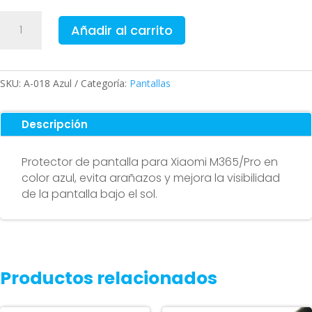
Protector
Añadir al carrito
de
pantalla
para
patinete
SKU:
A-018 Azul
Categoría:
Pantallas
Xiaomi
M365
Descripción
/
Pro
Protector de pantalla para Xiaomi M365/Pro en
Azul
color azul, evita arañazos y mejora la visibilidad
cantidad
de la pantalla bajo el sol.
Productos relacionados