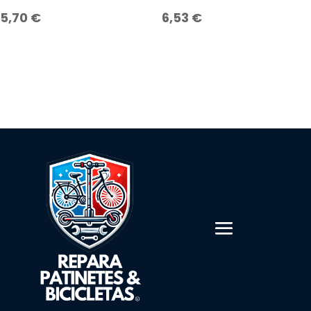
5,70
€
6,53
€