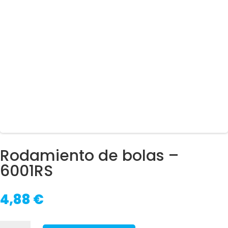
Rodamiento de bolas –
6001RS
4,88
€
Rodamiento