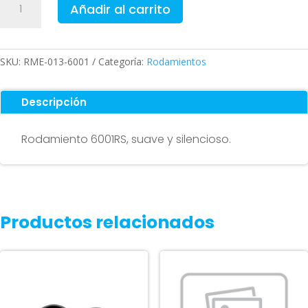
Añadir al carrito
de
bolas
-
6001RS
SKU:
RME-013-6001
Categoría:
Rodamientos
cantidad
Descripción
Rodamiento 6001RS, suave y silencioso.
Productos relacionados