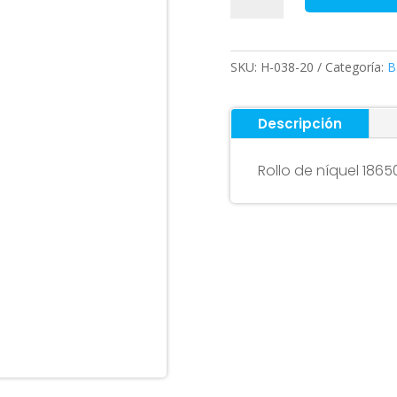
níquel
para
baterías
SKU:
H-038-20
Categoría:
B
18650
20,2
2P
Descripción
10M
cantidad
Rollo de níquel 1865