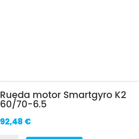
Rueda motor Smartgyro K2
60/70-6.5
92,48
€
Rueda