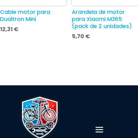
Cable motor para
Arandela de motor
Dualtron Mini
para Xiaomi M365
(pack de 2 unidades)
12,31
€
5,70
€