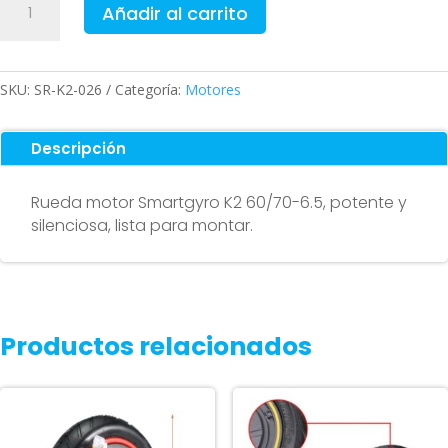
Añadir al carrito
motor
Smartgyro
K2
60/70-
SKU:
SR-K2-026
Categoría:
Motores
6.5
cantidad
Descripción
Rueda motor Smartgyro K2 60/70-6.5, potente y
silenciosa, lista para montar.
Productos relacionados