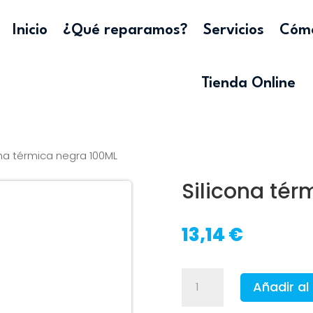
Inicio
¿Qué reparamos?
Servicios
Cómo
Tienda Online
ona térmica negra 100ML
Silicona tér
13,14
€
Silicona
Añadir al 
térmica
negra