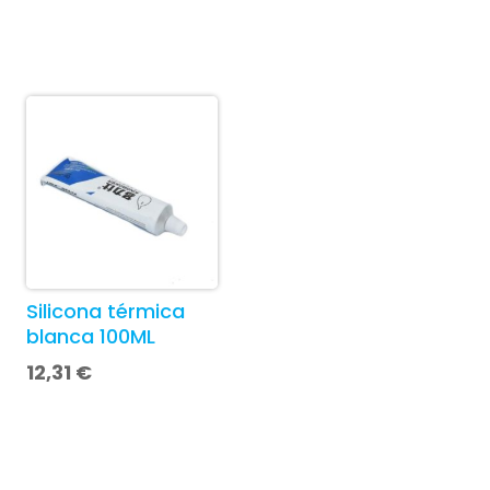
Silicona térmica
blanca 100ML
12,31
€