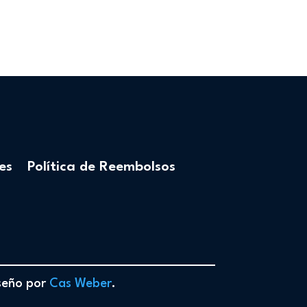
es
Política de Reembolsos
iseño por
Cas Weber
.