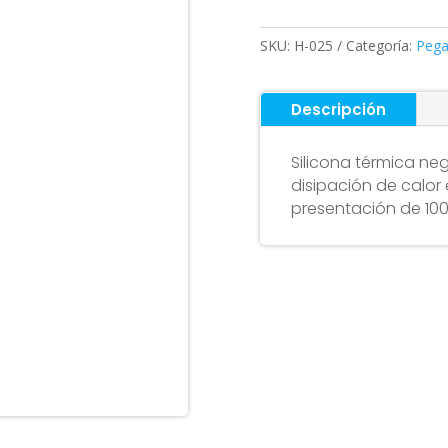
100ML
cantidad
SKU:
H-025
Categoría:
Peg
Descripción
Silicona térmica ne
disipación de calor
presentación de 100