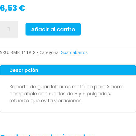
6,53
€
Soporte
Añadir al carrito
de
guardabarros
metálico
para
SKU:
RMR-111B-8
Categoría:
Guardabarros
Xiaomi
(compatible
Descripción
con
8
Soporte de guardabarros metálico para Xiaomi,
y
compatible con ruedas de 8 y 9 pulgadas,
9
refuerzo que evita vibraciones.
pulgadas)
cantidad