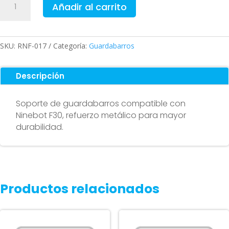
Añadir al carrito
de
guardabarros
para
Ninebot
SKU:
RNF-017
Categoría:
Guardabarros
F30
cantidad
Descripción
Soporte de guardabarros compatible con
Ninebot F30, refuerzo metálico para mayor
durabilidad.
Productos relacionados