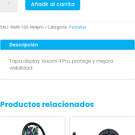
Añadir al carrito
display
pantalla
para
Xiaomi
SKU:
RMR-100-Mi4pro
Categoría:
Pantallas
4
Pro
Descripción
cantidad
Tapa display Xiaomi 4 Pro, protege y mejora
visibilidad.
Productos relacionados