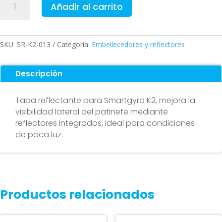
Añadir al carrito
reflectante
para
Smartgyro
K2
SKU:
SR-K2-013
Categoría:
Embellecedores y reflectores
cantidad
Descripción
Tapa reflectante para Smartgyro K2, mejora la
visibilidad lateral del patinete mediante
reflectores integrados, ideal para condiciones
de poca luz.
Productos relacionados