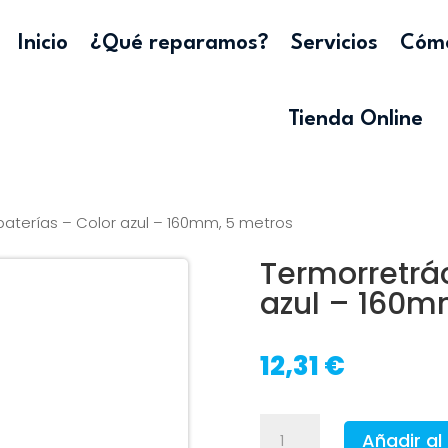
Inicio
¿Qué reparamos?
Servicios
Cómo
Tienda Online
 baterías – Color azul – 160mm, 5 metros
Termorretrác
azul – 160m
12,31
€
Termorretráctil
Añadir al 
para