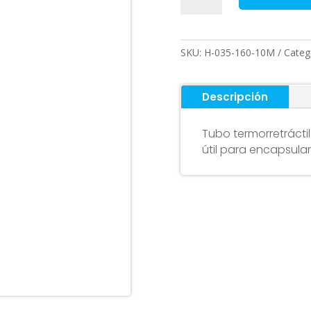
baterías
–
Color
SKU:
H-035-160-10M
Categ
azul
-
160mm,
Descripción
5
metros
Tubo termorretrácti
cantidad
útil para encapsula