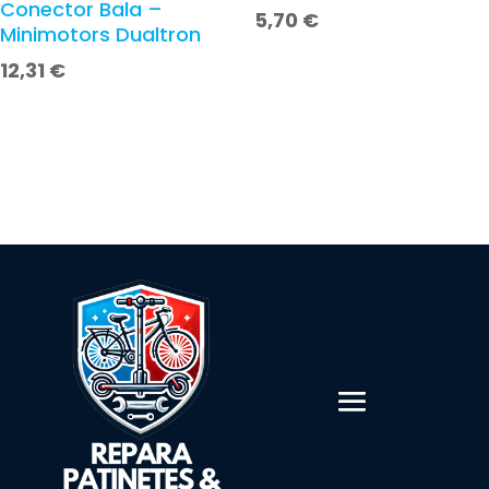
Conector Bala –
5,70
€
Minimotors Dualtron
12,31
€