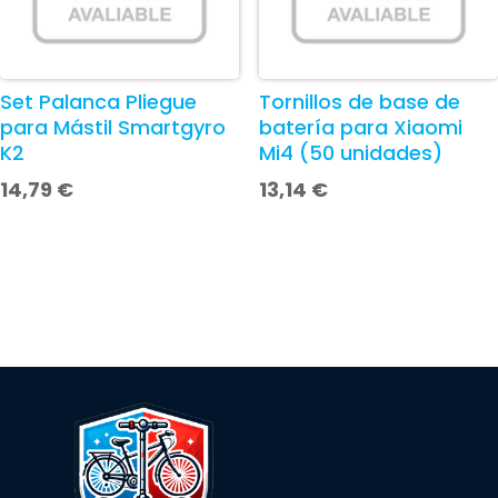
Set Palanca Pliegue
Tornillos de base de
para Mástil Smartgyro
batería para Xiaomi
K2
Mi4 (50 unidades)
14,79
€
13,14
€