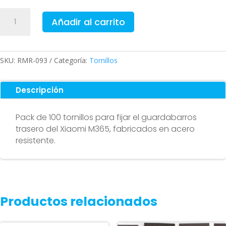
Tornillos
Añadir al carrito
de
guardabarros
trasero
para
SKU:
RMR-093
Categoría:
Tornillos
Xiaomi
M365
Descripción
(pack
100
Pack de 100 tornillos para fijar el guardabarros
unidades)
trasero del Xiaomi M365, fabricados en acero
cantidad
resistente.
Productos relacionados