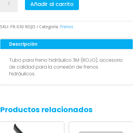
Añadir al carrito
para
Freno
Hidráulico
3M
SKU:
FR-030 ROJO
Categoría:
Frenos
(ROJO)
cantidad
Descripción
Tubo para freno hidráulico 3M (ROJO), accesorio
de calidad para la conexión de frenos
hidráulicos.
Productos relacionados