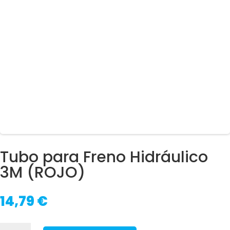
Tubo para Freno Hidráulico
3M (ROJO)
14,79
€
Tubo