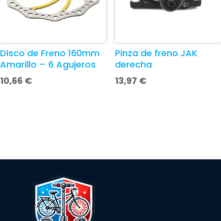
Disco de Freno 160mm
Pinza de freno JAK
Amarillo – 6 Agujeros
derecha
10,66
€
13,97
€