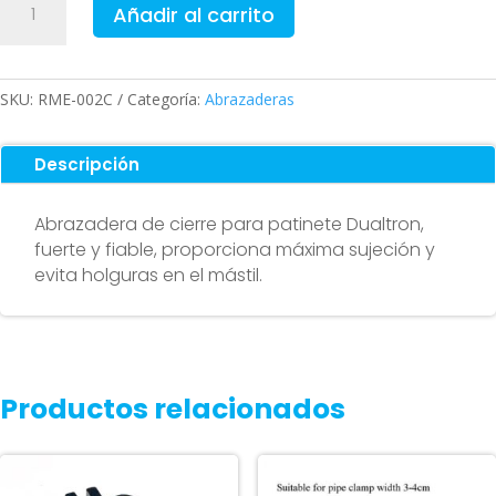
Añadir al carrito
de
cierre
para
Dualtron
SKU:
RME-002C
Categoría:
Abrazaderas
cantidad
Descripción
Abrazadera de cierre para patinete Dualtron,
fuerte y fiable, proporciona máxima sujeción y
evita holguras en el mástil.
Productos relacionados