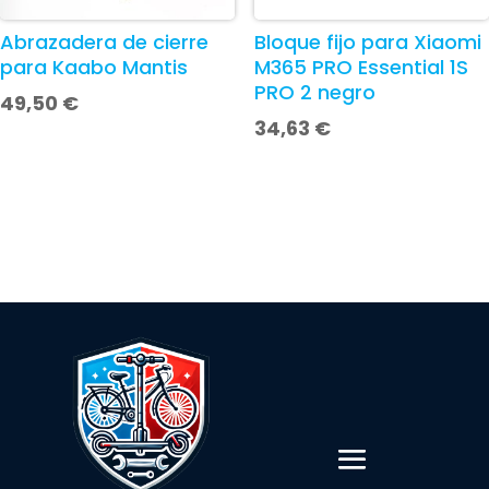
Abrazadera de cierre
Bloque fijo para Xiaomi
para Kaabo Mantis
M365 PRO Essential 1S
PRO 2 negro
49,50
€
34,63
€