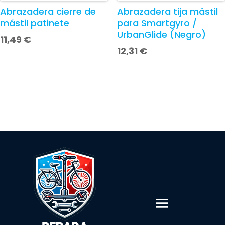
Abrazadera cierre de
Abrazadera tija mástil
mástil patinete
para Smartgyro /
UrbanGlide (Negro)
11,49
€
12,31
€