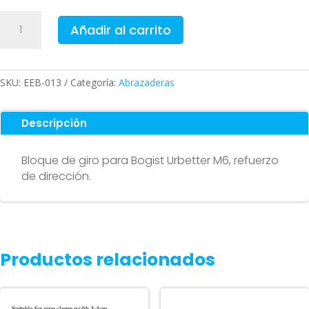
Bloque
Añadir al carrito
de
giro
para
Bogist
SKU:
EEB-013
Categoría:
Abrazaderas
Urbetter
M6,
Descripción
Ecoxtrem
Bison,
Bloque de giro para Bogist Urbetter M6, refuerzo
B-
de dirección.
Mov
freestyle
5
cantidad
Productos relacionados