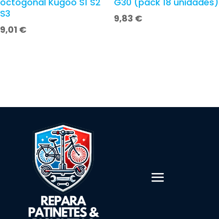
octogonal Kugoo S1 S2
G30 (pack 18 unidades)
S3
9,83
€
9,01
€