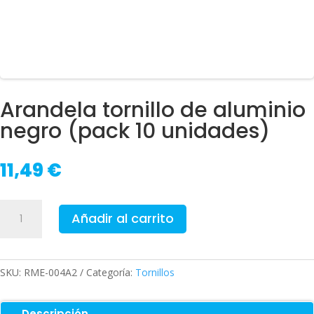
Arandela tornillo de aluminio
negro (pack 10 unidades)
11,49
€
Arandela
Añadir al carrito
tornillo
de
aluminio
negro
SKU:
RME-004A2
Categoría:
Tornillos
(pack
10
Descripción