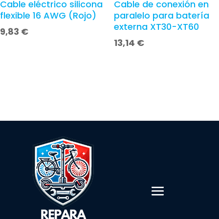
Cable eléctrico silicona
Cable de conexión en
flexible 16 AWG (Rojo)
paralelo para batería
externa XT30-XT60
9,83
€
13,14
€