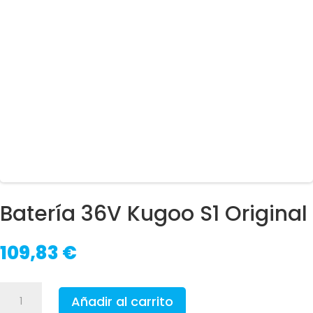
Batería 36V Kugoo S1 Original
109,83
€
Batería
Añadir al carrito
36V