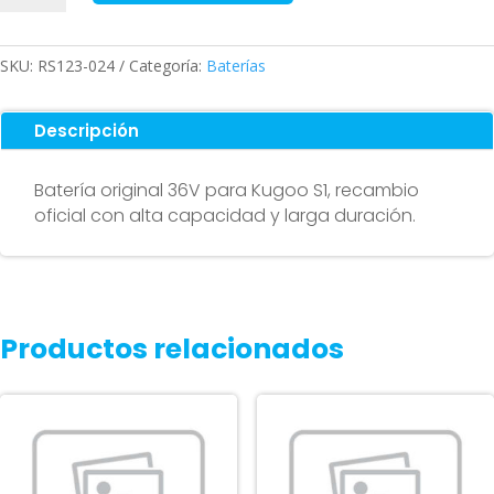
Kugoo
S1
Original
SKU:
RS123-024
Categoría:
Baterías
cantidad
Descripción
Batería original 36V para Kugoo S1, recambio
oficial con alta capacidad y larga duración.
Productos relacionados