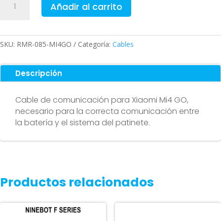
Añadir al carrito
de
Comunicación
para
Xiaomi
SKU:
RMR-085-MI4GO
Categoría:
Cables
MI4
GO
Descripción
cantidad
Cable de comunicación para Xiaomi Mi4 GO,
necesario para la correcta comunicación entre
la batería y el sistema del patinete.
Productos relacionados