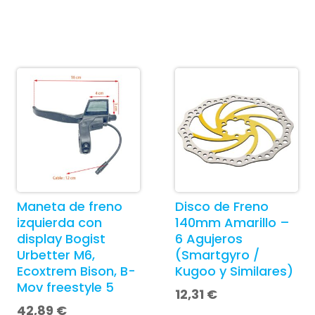
Maneta de freno
Disco de Freno
izquierda con
140mm Amarillo –
display Bogist
6 Agujeros
Urbetter M6,
(Smartgyro /
Ecoxtrem Bison, B-
Kugoo y Similares)
Mov freestyle 5
12,31
€
42,89
€