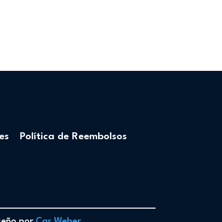
es
Política de Reembolsos
iseño por
Cas Weber
.