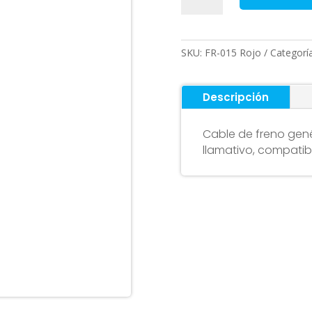
freno
genérico
2.3
SKU:
FR-015 Rojo
Categorí
metros
(Rojo)
cantidad
Descripción
Cable de freno gené
llamativo, compatib