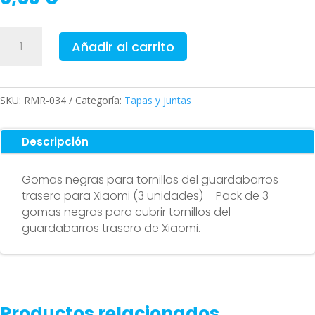
Gomas
Añadir al carrito
negras
para
tornillos
del
SKU:
RMR-034
Categoría:
Tapas y juntas
guardabarros
trasero
Descripción
para
Xiaomi
Gomas negras para tornillos del guardabarros
(3
trasero para Xiaomi (3 unidades) – Pack de 3
unidades)
gomas negras para cubrir tornillos del
cantidad
guardabarros trasero de Xiaomi.
Productos relacionados