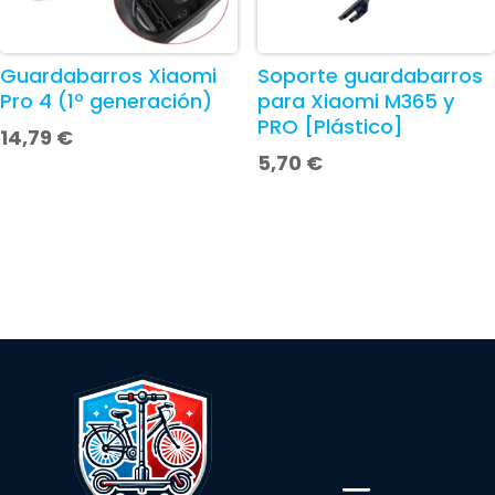
Guardabarros Xiaomi
Soporte guardabarros
Pro 4 (1º generación)
para Xiaomi M365 y
PRO [Plástico]
14,79
€
5,70
€