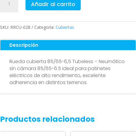
Añadir al carrito
cubierta
85/65-
6,5
Tubeless
SKU:
RRCU-028
Categoría:
Cubiertas
cantidad
Descripción
Rueda cubierta 85/65-6,5 Tubeless – Neumático
sin cámara 85/65-6.5 ideal para patinetes
eléctricos de alto rendimiento, excelente
adherencia en distintos terrenos.
Productos relacionados