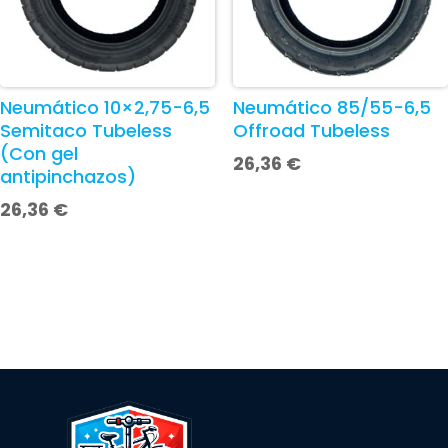
Neumático 10×2,75-6,5
Neumático 85/55-6,5
Semitaco Tubeless
Offroad Tubeless
(Con gel
26,36
€
antipinchazos)
26,36
€