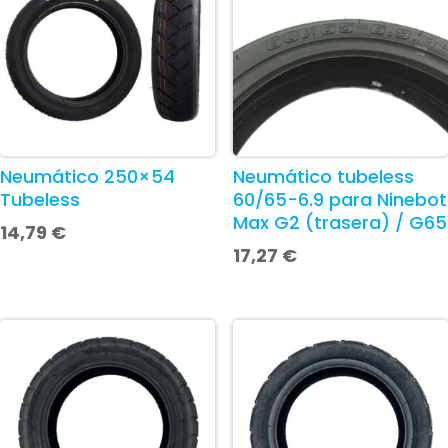
Neumático 250×54
Neumático tubeless
Tubeless
60/65-6.9 para Ninebot
Max G2 (trasera) / G65
14,79
€
17,27
€