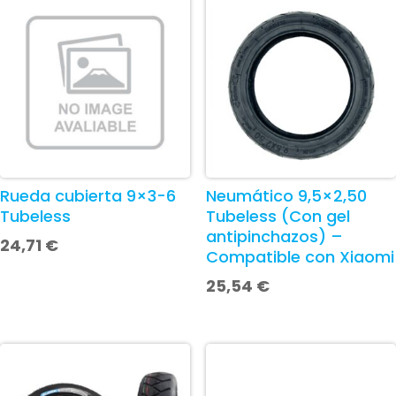
Rueda cubierta 9×3-6
Neumático 9,5×2,50
Tubeless
Tubeless (Con gel
antipinchazos) –
24,71
€
Compatible con Xiaomi
25,54
€