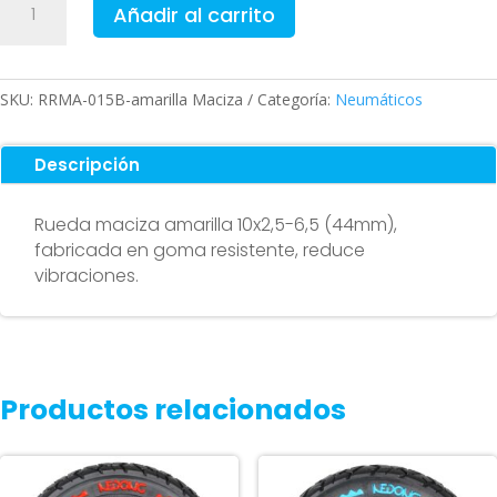
Añadir al carrito
maciza
10x2,5-
6,5
Amarilla
SKU:
RRMA-015B-amarilla Maciza
Categoría:
Neumáticos
(44MM)
cantidad
Descripción
Rueda maciza amarilla 10x2,5-6,5 (44mm),
fabricada en goma resistente, reduce
vibraciones.
Productos relacionados