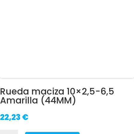
Rueda maciza 10×2,5-6,5
Amarilla (44MM)
22,23
€
Rueda