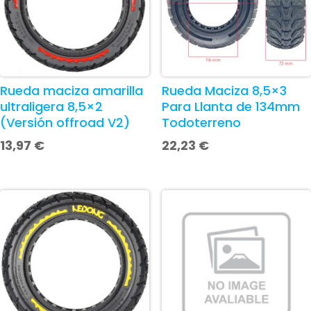
Rueda maciza amarilla
Rueda Maciza 8,5×3
ultraligera 8,5×2
Para Llanta de 134mm
(Versión offroad V2)
Todoterreno
13,97
€
22,23
€