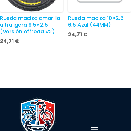
Rueda maciza amarilla
Rueda maciza 10×2,5-
ultraligera 9,5×2,5
6,5 Azul (44MM)
(Versión offroad V2)
24,71
€
24,71
€