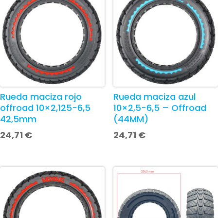
Rueda maciza rojo
Rueda maciza azul
offroad 10×2,125-6,5
10×2,5-6,5 – Offroad
42,5mm
(44MM)
24,71
€
24,71
€