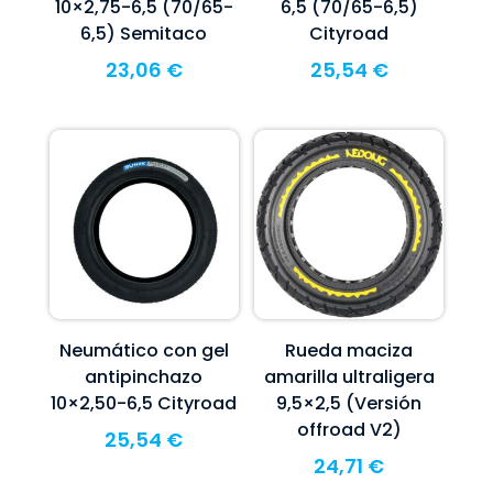
10×2,75-6,5 (70/65-
6,5 (70/65-6,5)
6,5) Semitaco
Cityroad
23,06
€
25,54
€
Neumático con gel
Rueda maciza
antipinchazo
amarilla ultraligera
10×2,50-6,5 Cityroad
9,5×2,5 (Versión
offroad V2)
25,54
€
24,71
€