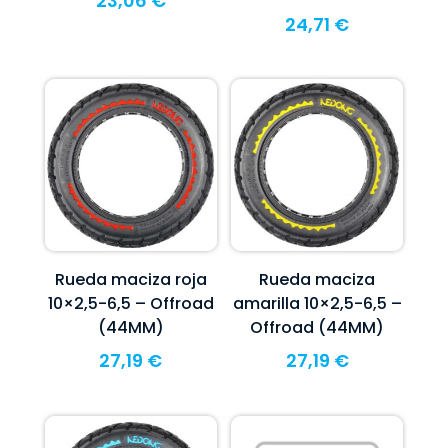
23,06
€
24,71
€
Rueda maciza roja
Rueda maciza
10×2,5-6,5 – Offroad
amarilla 10×2,5-6,5 –
(44MM)
Offroad (44MM)
27,19
€
27,19
€