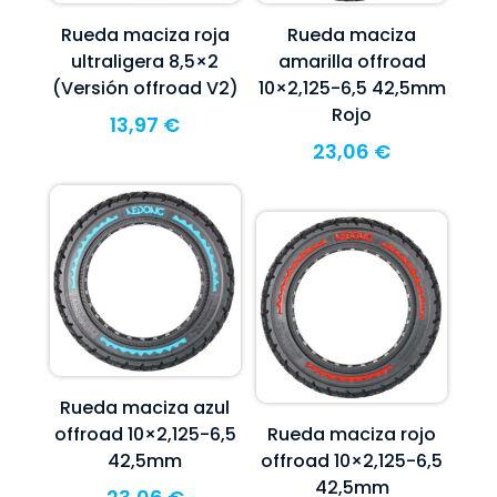
Rueda maciza roja
Rueda maciza
ultraligera 8,5×2
amarilla offroad
(Versión offroad V2)
10×2,125-6,5 42,5mm
Rojo
13,97
€
23,06
€
Rueda maciza azul
offroad 10×2,125-6,5
Rueda maciza rojo
42,5mm
offroad 10×2,125-6,5
42,5mm