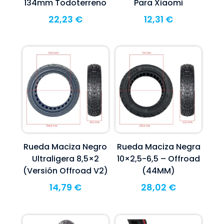
134mm Todoterreno
Para Xiaomi
22,23
€
12,31
€
Rueda Maciza Negro
Rueda Maciza Negra
Ultraligera 8,5×2
10×2,5-6,5 – Offroad
(Versión Offroad V2)
(44MM)
14,79
€
28,02
€