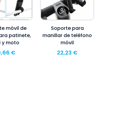
te móvil de
Soporte para
ra patinete,
manillar de teléfono
i y moto
móvil
0,66
€
22,23
€