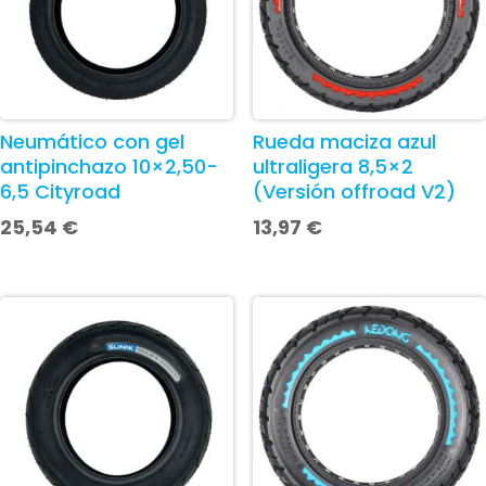
Neumático con gel
Rueda maciza azul
antipinchazo 10×2,50-
ultraligera 8,5×2
6,5 Cityroad
(Versión offroad V2)
25,54
€
13,97
€