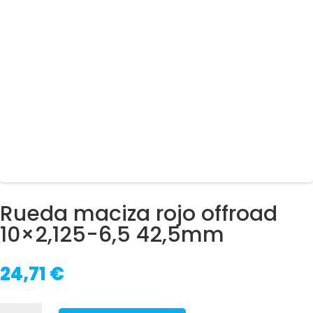
Rueda maciza rojo offroad
10×2,125-6,5 42,5mm
24,71
€
Rueda