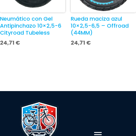
Neumático con Gel
Rueda maciza azul
Antipinchazo 10×2,5-6
10×2,5-6,5 – Offroad
Cityroad Tubeless
(44MM)
24,71
€
24,71
€