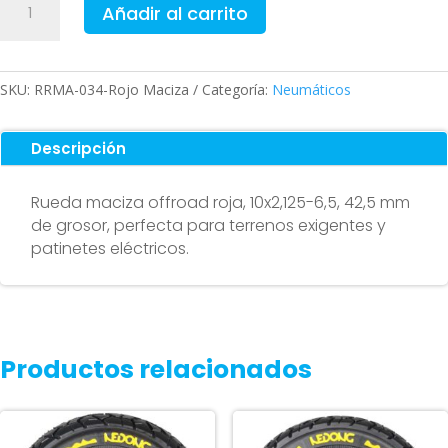
Añadir al carrito
maciza
rojo
offroad
10x2,125-
SKU:
RRMA-034-Rojo Maciza
Categoría:
Neumáticos
6,5
42,5mm
Descripción
cantidad
Rueda maciza offroad roja, 10x2,125-6,5, 42,5 mm
de grosor, perfecta para terrenos exigentes y
patinetes eléctricos.
Productos relacionados